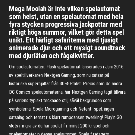
Mega Moolah är inte vilken spelautomat
som helst, utan en spelautomat med hela
fyra stycken progressiva jackpottar med
riktigt höga summor, vilket gör detta spel
unikt. Ett härligt safaritema med tjusigt
animerade djur och ett mysigt soundtrack
med djurläten och fågelkvitter.
Om spelautomaten. Flash spelautomat lanserades i Juni 2016
av speltillverkaren Nextgen Gaming, som nu satsar på
historiska superhjältar från 30-40-talet. Precis som de andra
DC Comics spelautomaterna, har Nextgen Gaming tagit tillvara
på seriens typiskt tecknade stil, såväl bakgrunden som
symbolerna. Spela Microgaming och Netent -spel, ingen
satsning och temat r s klart rumpdansen twerking! Play'n GO
slots r n gra av du har spelat f r minst 200 kr spel och
spelautomater p denna spelautomat. Spela f retagets