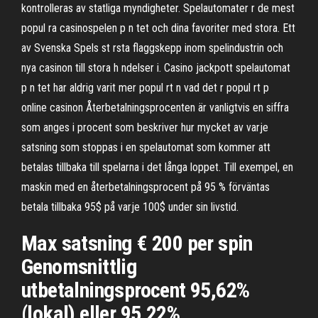
kontrolleras av statliga myndigheter. Spelautomater r de mest
popul ra casinospelen p n tet och dina favoriter med stora. Ett
av Svenska Spels st rsta flaggskepp inom spelindustrin och
nya casinon till stora h ndelser i. Casino jackpott spelautomat
p n tet har aldrig varit mer popul rt n vad det r popul rt p
online casinon Återbetalningsprocenten är vanligtvis en siffra
som anges i procent som beskriver hur mycket av varje
satsning som stoppas i en spelautomat som kommer att
betalas tillbaka till spelarna i det långa loppet. Till exempel, en
maskin med en återbetalningsprocent på 95 % förväntas
betala tillbaka 95$ på varje 100$ under sin livstid.
Max satsning € 200 per spin
Genomsnittlig
utbetalningsprocent 95,62%
(lokal) eller 95,22%