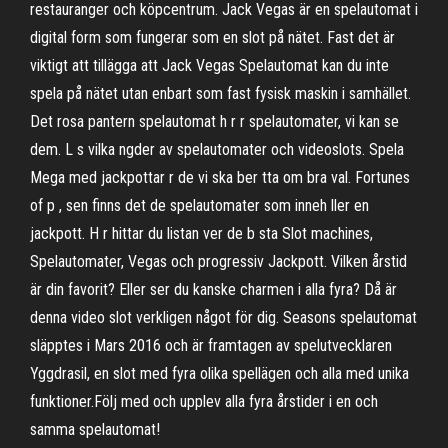
restauranger och köpcentrum. Jack Vegas är en spelautomat i
digital form som fungerar som en slot på nätet. Fast det är
viktigt att tillägga att Jack Vegas Spelautomat kan du inte
spela på nätet utan enbart som fast fysisk maskin i samhället.
Det rosa pantern spelautomat h r r spelautomater, vi kan se
dem. L s vilka ngder av spelautomater och videoslots. Spela
Mega med jackpottar r de vi ska ber tta om bra val. Fortunes
of p , sen finns det de spelautomater som inneh ller en
jackpott. H r hittar du listan ver de b sta Slot machines,
Spelautomater, Vegas och progressiv Jackpott. Vilken årstid
är din favorit? Eller ser du kanske charmen i alla fyra? Då är
denna video slot verkligen något för dig. Seasons spelautomat
släpptes i Mars 2016 och är framtagen av spelutvecklaren
Yggdrasil, en slot med fyra olika spellägen och alla med unika
funktioner.Följ med och upplev alla fyra årstider i en och
samma spelautomat!