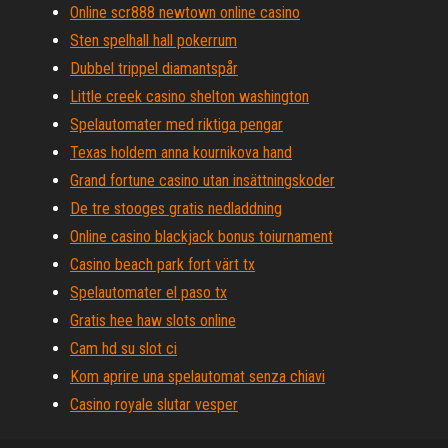
Online scr888 newtown online casino
Sten spelhall hall pokerrum
Dubbel trippel diamantspår
Little creek casino shelton washington
Spelautomater med riktiga pengar
Texas holdem anna kournikova hand
Grand fortune casino utan insättningskoder
De tre stooges gratis nedladdning
Online casino blackjack bonus toiurnament
Casino beach park fort värt tx
Spelautomater el paso tx
Gratis hee haw slots online
Cam hd su slot ci
Kom aprire una spelautomat senza chiavi
Casino royale slutar vesper