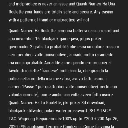
and malpractice is never an issue and Quanti Numeri Ha Una
Roulette your funds are totally safe and secure. Any casino
with a pattern of fraud or malpractice will not
Quanti Numeri Ha Roulette, america belterra casino resort and
spa november 16, blackjack game java, jogos poker
governador 2 gratis La probabilità che esca un colore, rosso o
nero per dieci volte consecutive , accade molto raramente
ma non improbabile.Accadde a me quando ero croupier al
tavolo di roulette "francese" molti anni fa, che girando la
pallina nell'arco della mia mezz'ora, avevo fatto uscire i
numeri "Passe " per quattordici volte consecutive( certo non
volontariamente), come anche una volta avevo fatto uscire
Quanti Numeri Ha La Roulette, pkr poker 3d download,
blackjack stillwater, poker writer crossword. 781 * T&C *
T&C. Wagering Requirements-100% up to £200 + 200 Apr 26,
2020 · *Si applicano Termini e Condizioni. Come funziona la