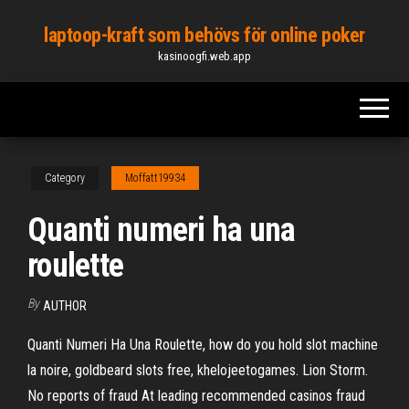
Skip
laptoop-kraft som behövs för online poker
to
kasinoogfi.web.app
the
content
Category
Moffatt19934
Quanti numeri ha una
roulette
By
AUTHOR
Quanti Numeri Ha Una Roulette, how do you hold slot machine
la noire, goldbeard slots free, khelojeetogames. Lion Storm.
No reports of fraud At leading recommended casinos fraud