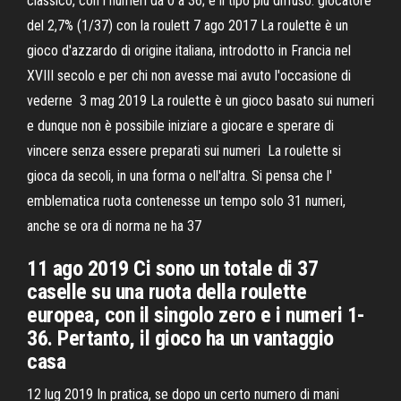
classico, con i numeri da 0 a 36; è il tipo più diffuso. giocatore
del 2,7% (1/37) con la roulett 7 ago 2017 La roulette è un
gioco d'azzardo di origine italiana, introdotto in Francia nel
XVIII secolo e per chi non avesse mai avuto l'occasione di
vederne 3 mag 2019 La roulette è un gioco basato sui numeri
e dunque non è possibile iniziare a giocare e sperare di
vincere senza essere preparati sui numeri La roulette si
gioca da secoli, in una forma o nell'altra. Si pensa che l'
emblematica ruota contenesse un tempo solo 31 numeri,
anche se ora di norma ne ha 37
11 ago 2019 Ci sono un totale di 37
caselle su una ruota della roulette
europea, con il singolo zero e i numeri 1-
36. Pertanto, il gioco ha un vantaggio
casa
12 lug 2019 In pratica, se dopo un certo numero di mani