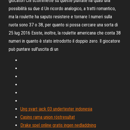
giocatori Chi scommette su queste puntate ha quasi una
possibilità su due d Un ricordo analogico, a tratti romantico,
ma la roulette ha saputo resistere e tornare I numeri sulla
ruota sono 37 o 38, per quanto si possa cercare una sorta di
25 lug 2016 Esiste, inoltre, la roulette americana che conta 38
numeri in quanto è stato introdotto il doppio zero. Il giocatore
può puntare sull'uscita di un
Ung svart jack 03 undertexter indonesia
Casino rama union röstresultat
Drake spel online gratis ingen nedladdning