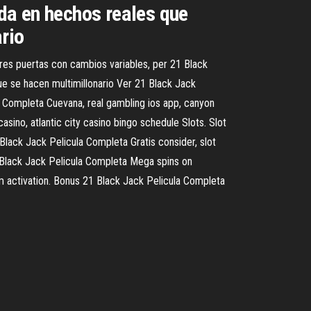
da en hechos reales que
rio
res puertas con cambios variables, per 21 Black
ue se hacen multimillonario Ver 21 Black Jack
a Completa Cuevana, real gambling ios app, canyon
asino, atlantic city casino bingo schedule Slots. Slot
Black Jack Pelicula Completa Gratis consider, slot
1 Black Jack Pelicula Completa Mega spins on
 activation. Bonus 21 Black Jack Pelicula Completa