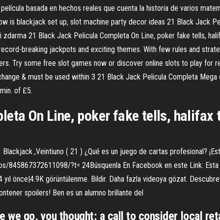
película basada en hechos reales que cuenta la historia de varios matem
w is blackjack set up, slot machine party decor ideas 21 Black Jack Pe
zdarma 21 Black Jack Pelicula Completa On Line, poker fake tells, halifa
 record-breaking jackpots and exciting themes. With few rules and strat
ers. Try some free slot games now or discover online slots to play for
 change & must be used within 3 21 Black Jack Pelicula Completa Mega d
min. of £5.
ta On Line, poker fake tells, halifax t
1 Blackjack ,Veintiuno ( 21 ) ¿Qué es un juego de cartas profesional? ¡E
/845867372611098/?t= 24Búsquenla En Facebook en este Link: Esta e
 yıl önce|4.9K görüntülenme. Bildir. Daha fazla videoya gözat. Descubre t
ontener spoilers! Ben es un alumno brillante del
 we go, you thought: a call to consider local reta