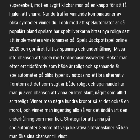
superenkelt, mot en avgift klickar man på en knapp för att få
hjulen att snurra. När du träffar vinnande kombinationer av
olika symboler vinner du. I och med att spelautomater är så
populärt bland spelare har speltillverkarna hittat nya roliga sätt
att implementera vinstchanser på. Spela Jackpottspel online
2020 och gör året fullt av spänning och underhållning. Missa
inte chansen att spela med onlinecasinossweden. Söker man
efter ett tidsfördriv som både är roligt och spännande är
spelautomater på olika typer av nätcasino ett bra alternativ.
Förutom att det som sagt är både roligt och spännande har
man ju även chansen att vinna en liten slant, något som alltid
är trevligt. Vinner man några hundra kronor så är det också en
morot, och vinner man ingenting alls så var det ändå värt den
underhållning som man fick. Strategi för att vinna på
spelautomater Genom att välja lukrativa slotsmaskiner så kan
man öka sina chanser till vinst.