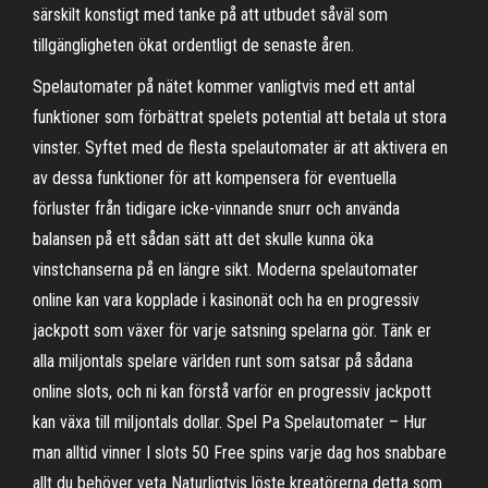
särskilt konstigt med tanke på att utbudet såväl som
tillgängligheten ökat ordentligt de senaste åren.
Spelautomater på nätet kommer vanligtvis med ett antal
funktioner som förbättrat spelets potential att betala ut stora
vinster. Syftet med de flesta spelautomater är att aktivera en
av dessa funktioner för att kompensera för eventuella
förluster från tidigare icke-vinnande snurr och använda
balansen på ett sådan sätt att det skulle kunna öka
vinstchanserna på en längre sikt. Moderna spelautomater
online kan vara kopplade i kasinonät och ha en progressiv
jackpott som växer för varje satsning spelarna gör. Tänk er
alla miljontals spelare världen runt som satsar på sådana
online slots, och ni kan förstå varför en progressiv jackpott
kan växa till miljontals dollar. Spel Pa Spelautomater – Hur
man alltid vinner I slots 50 Free spins varje dag hos snabbare
allt du behöver veta Naturligtvis löste kreatörerna detta som