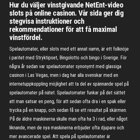
Hur du väljer vinstgivande NetEnt-video
slots på online casinon. Vår sida ger dig
stegvisa instruktioner och
rekommendationer för att få maximal
vinstfördel.
Spelautomater, eller slots med ett annat namn, är ett folknöje
i paritet med Stryktipset, Bingolotto och bingo i Sverige. För
några år sedan var spelautomater synonymt med glassiga
casinon i Las Vegas, men i dag har alla svenskar med en
internetuppkoppling möjlighet att ta del av spännande spel på
spelautomater på nätet. Spelautomater funkar på det sättet
att man satsar en peng, för att sedan ofta dra i en spak eller
trycka på en knapp, och sedan få se ett resultat på skärmen.
På de äldre maskinerna skulle man ofta ha 3 i rad, eller något
liknande, men de nya maskinerna erbjuder ofta djupare och
mer avancerade spel. Att spela på spelautomater är