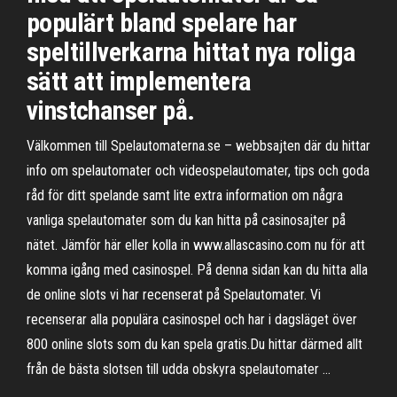
populärt bland spelare har
speltillverkarna hittat nya roliga
sätt att implementera
vinstchanser på.
Välkommen till Spelautomaterna.se – webbsajten där du hittar
info om spelautomater och videospelautomater, tips och goda
råd för ditt spelande samt lite extra information om några
vanliga spelautomater som du kan hitta på casinosajter på
nätet. Jämför här eller kolla in www.allascasino.com nu för att
komma igång med casinospel. På denna sidan kan du hitta alla
de online slots vi har recenserat på Spelautomater. Vi
recenserar alla populära casinospel och har i dagsläget över
800 online slots som du kan spela gratis.Du hittar därmed allt
från de bästa slotsen till udda obskyra spelautomater …