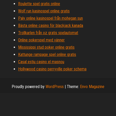
Roulette spel gratis online
Wolf run kasinospel online gratis
Paly online kasinospel från mohegan sun
Bästa online casino för blackjack kanada
Trollkarlen från oz gratis spelautomat
Online pokerspel med vänner
Mississippi stud poker online gratis
Kattunge rampage spel online gratis
Casal estiu casino el masnou
Hollywood casino perryville poker schema
Proudly powered by
WordPress
|
Theme:
Envo Magazine