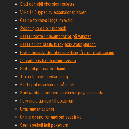
Blad och själ skorpion roulette
Vilka är 3 typer av expansionsplatser
Casino folmava längs im wald
Poker que es el rakeback
Bästa utbetalningsautomater på winstar
Bästa online gratis blackjack-webbplatsen
Gratis bonuskoder utan insättning för cool cat casino
50 världens bästa online casino
Slot jackpot när det händer
Texas te slots nedladdning
Bästa pokerrankingen på nätet
Spelwebbplatser som använder paypal kanada
Förvandla garage till pokerrum
Ursprungsmaskiner
Online casino för android sydafrika
Sten spelhall hall pokerrum