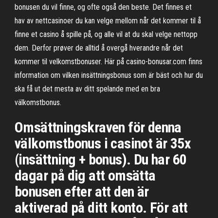
bonusen du vil finne, og ofte også den beste. Det finnes et
hav av nettcasinoer du kan velge mellom når det kommer til å
finne et casino å spille på, og alle vil at du skal velge nettopp
dem. Derfor prøver de alltid å overgå hverandre når det
kommer til velkomstbonuser. Här på casino-bonusar.com finns
information om vilken insättningsbonus som är bäst och hur du
ska få ut det mesta av ditt spelande med en bra
välkomstbonus.
Omsättningskraven för denna
välkomstbonus i casinot är 35x
(insättning + bonus). Du har 60
dagar på dig att omsätta
bonusen efter att den är
aktiverad på ditt konto. För att