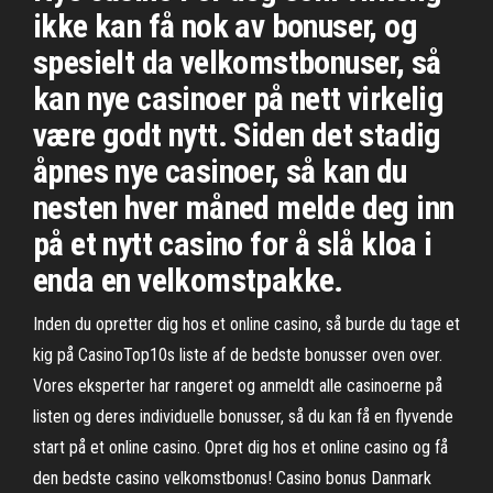
ikke kan få nok av bonuser, og
spesielt da velkomstbonuser, så
kan nye casinoer på nett virkelig
være godt nytt. Siden det stadig
åpnes nye casinoer, så kan du
nesten hver måned melde deg inn
på et nytt casino for å slå kloa i
enda en velkomstpakke.
Inden du opretter dig hos et online casino, så burde du tage et
kig på CasinoTop10s liste af de bedste bonusser oven over.
Vores eksperter har rangeret og anmeldt alle casinoerne på
listen og deres individuelle bonusser, så du kan få en flyvende
start på et online casino. Opret dig hos et online casino og få
den bedste casino velkomstbonus! Casino bonus Danmark