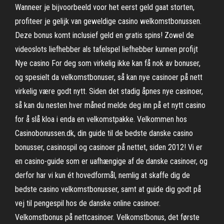
Wanneer je bijvoorbeeld voor het eerst geld gaat storten,
profiteer je gelijk van geweldige casino welkomstbonussen.
Deze bonus komt inclusief geld en gratis spins! Zowel de
videoslots liefhebber als tafelspel liefhebber kunnen profijt
Nye casino For deg som virkelig ikke kan få nok av bonuser,
og spesielt da velkomstbonuser, så kan nye casinoer på nett
virkelig være godt nytt. Siden det stadig åpnes nye casinoer,
så kan du nesten hver måned melde deg inn på et nytt casino
for å slå kloa i enda en velkomstpakke. Velkommen hos
Casinobonussen.dk, din guide til de bedste danske casino
bonusser, casinospil og casinoer på nettet, siden 2012! Vi er
en casino-guide som er uafhængige af de danske casinoer, og
derfor har vi kun ét hovedformål, nemlig at skaffe dig de
bedste casino velkomstbonusser, samt at guide dig godt på
vej til pengespil hos de danske online casinoer.
Velkomstbonus på nettcasinoer. Velkomstbonus, det første