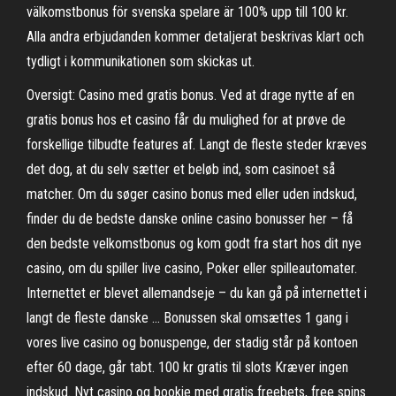
välkomstbonus för svenska spelare är 100% upp till 100 kr.
Alla andra erbjudanden kommer detaljerat beskrivas klart och
tydligt i kommunikationen som skickas ut.
Oversigt: Casino med gratis bonus. Ved at drage nytte af en
gratis bonus hos et casino får du mulighed for at prøve de
forskellige tilbudte features af. Langt de fleste steder kræves
det dog, at du selv sætter et beløb ind, som casinoet så
matcher. Om du søger casino bonus med eller uden indskud,
finder du de bedste danske online casino bonusser her – få
den bedste velkomstbonus og kom godt fra start hos dit nye
casino, om du spiller live casino, Poker eller spilleautomater.
Internettet er blevet allemandseje – du kan gå på internettet i
langt de fleste danske … Bonussen skal omsættes 1 gang i
vores live casino og bonuspenge, der stadig står på kontoen
efter 60 dage, går tabt. 100 kr gratis til slots Kræver ingen
indskud. Nyt casino og bookie med gratis freebets, free spins