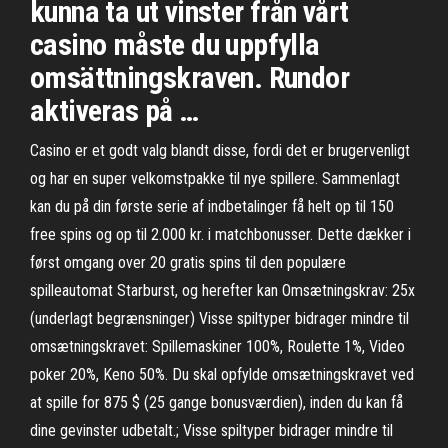
kunna ta ut vinster från vårt
casino måste du uppfylla
omsättningskraven. Rundor
aktiveras på …
Casino er et godt valg blandt disse, fordi det er brugervenligt
og har en super velkomstpakke til nye spillere. Sammenlagt
kan du på din første serie af indbetalinger få helt op til 150
free spins og op til 2.000 kr. i matchbonusser. Dette dækker i
først omgang over 20 gratis spins til den populære
spilleautomat Starburst, og herefter kan Omsætningskrav: 25x
(underlagt begrænsninger) Visse spiltyper bidrager mindre til
omsætningskravet: Spillemaskiner 100%, Roulette 1%, Video
poker 20%, Keno 50%. Du skal opfylde omsætningskravet ved
at spille for 875 $ (25 gange bonusværdien), inden du kan få
dine gevinster udbetalt.; Visse spiltyper bidrager mindre til