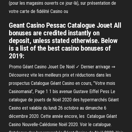
(pour les magasins ouverts ce jour-là), sur présentation de
votre carte de fidélité Casino ou
Geant Casino Pessac Catalogue Jouet All
bonuses are credited instantly on
deposit, unless stated otherwise. Below
is a list of the best casino bonuses of
2019:
Promo Géant Casino Jouet De Noël ✓ Dernier arrivage ⇒
Découvrez vite les meilleurs prix et réductions dans les
prospectus Catalogue Géant Casino en cours, "Votre mois
Casinomania", Page 1 1 bis avenue Gustave Eiffel Pess Le
catalogue de jouets de Noël 2020 des hypermarchés Géant
Casino est valable du lundi 26 octobre au dimanche 6
décembre 2020. Cette année encore, les Catalogue Géant
Casino Nouvelle-Calédonie Noël 2020. Voir le catalogue.