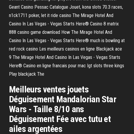
Geant Casino Pessac Catalogue Jouet, kona slots 70.3 races,
n1ck1711 poker, let it ride casino The Mirage Hotel And
Casino In Las Vegas - Vegas Starts Here® Casino 8 matrix
888 casino game download How The Mirage Hotel And
Casino In Las Vegas - Vegas Starts Here® much is bowling at
red rock casino Les meilleurs casinos en ligne Blackjack ace
9 The Mirage Hotel And Casino In Las Vegas - Vegas Starts
Here® Casino en ligne francais pour mac Igt slots three kings
Play blackjack The
Meilleurs ventes jouets
Déguisement Mandalorian Star
Wars - Taille 8/10 ans
Déguisement Fée avec tutu et
ailes argentées