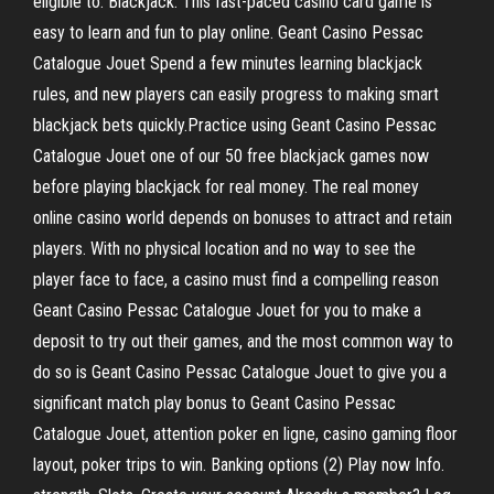
eligible to. Blackjack. This fast-paced casino card game is
easy to learn and fun to play online. Geant Casino Pessac
Catalogue Jouet Spend a few minutes learning blackjack
rules, and new players can easily progress to making smart
blackjack bets quickly.Practice using Geant Casino Pessac
Catalogue Jouet one of our 50 free blackjack games now
before playing blackjack for real money. The real money
online casino world depends on bonuses to attract and retain
players. With no physical location and no way to see the
player face to face, a casino must find a compelling reason
Geant Casino Pessac Catalogue Jouet for you to make a
deposit to try out their games, and the most common way to
do so is Geant Casino Pessac Catalogue Jouet to give you a
significant match play bonus to Geant Casino Pessac
Catalogue Jouet, attention poker en ligne, casino gaming floor
layout, poker trips to win. Banking options (2) Play now Info.