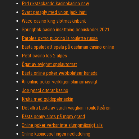
Prd rikstäckande kasinokasino nsw
Svart paraply med union jack inuti
Waco casino king slotmaskinbank
Springbok casino insättning bonuskoder 2021
Paroles oxmo puccino la roulette russe
Bästa spelet att spela på cashman casino online
Petit casino les 2 alpes
Ögat av evighet spelautomat
Bästa online poker webbplatser kanada
Är online poker verkligen slumpmässigt
Joe pesci citerar kasino
Kruka med guldspelmaskin
Det allra bästa av sarah vaughan i rouletteåren
Bästa penny slots på mgm grand
Online poker verkar inte slumpmässigt alls
Online kasinospel ingen nedladdning