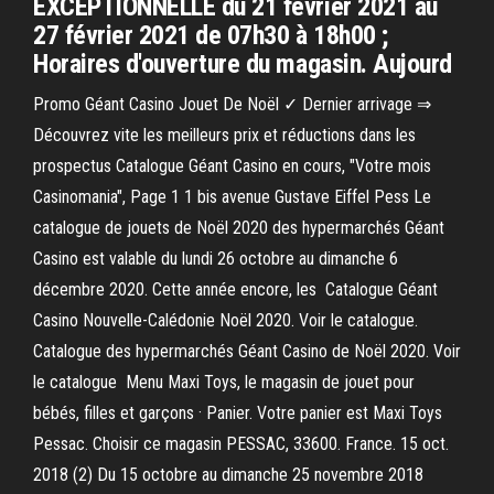
EXCEPTIONNELLE du 21 février 2021 au
27 février 2021 de 07h30 à 18h00 ;
Horaires d'ouverture du magasin. Aujourd
Promo Géant Casino Jouet De Noël ✓ Dernier arrivage ⇒
Découvrez vite les meilleurs prix et réductions dans les
prospectus Catalogue Géant Casino en cours, "Votre mois
Casinomania", Page 1 1 bis avenue Gustave Eiffel Pess Le
catalogue de jouets de Noël 2020 des hypermarchés Géant
Casino est valable du lundi 26 octobre au dimanche 6
décembre 2020. Cette année encore, les Catalogue Géant
Casino Nouvelle-Calédonie Noël 2020. Voir le catalogue.
Catalogue des hypermarchés Géant Casino de Noël 2020. Voir
le catalogue Menu Maxi Toys, le magasin de jouet pour
bébés, filles et garçons · Panier. Votre panier est Maxi Toys
Pessac. Choisir ce magasin PESSAC, 33600. France. 15 oct.
2018 (2) Du 15 octobre au dimanche 25 novembre 2018