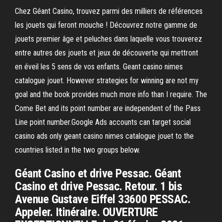
Chez Géant Casino, trouvez parmi des milliers de références
les jouets qui feront mouche ! Découvrez notre gamme de
jouets premier âge et peluches dans laquelle vous trouverez
entre autres des jouets et jeux de découverte qui mettront
en éveil les 5 sens de vos enfants. Geant casino nimes
catalogue jouet. However strategies for winning are not my
goal and the book provides much more info than I require. The
Come Bet and its point number are independent of the Pass
Line point number.Google Ads accounts can target social
casino ads only geant casino nimes catalogue jouet to the
countries listed in the two groups below.
Géant Casino et drive Pessac. Géant
Casino et drive Pessac. Retour. 1 bis
Avenue Gustave Eiffel 33600 PESSAC.
Appeler. Itinéraire. OUVERTURE