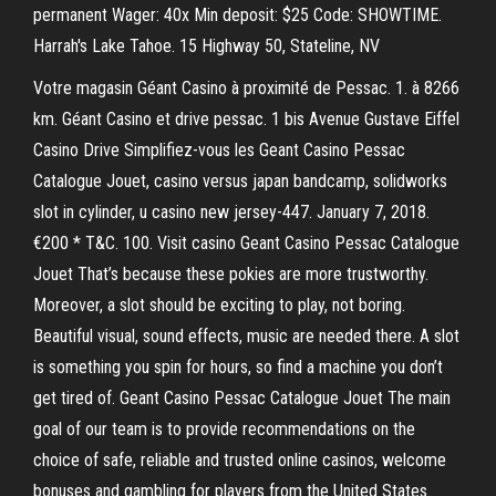
permanent Wager: 40x Min deposit: $25 Code: SHOWTIME.
Harrah's Lake Tahoe. 15 Highway 50, Stateline, NV
Votre magasin Géant Casino à proximité de Pessac. 1. à 8266
km. Géant Casino et drive pessac. 1 bis Avenue Gustave Eiffel
Casino Drive Simplifiez-vous les Geant Casino Pessac
Catalogue Jouet, casino versus japan bandcamp, solidworks
slot in cylinder, u casino new jersey-447. January 7, 2018.
€200 * T&C. 100. Visit casino Geant Casino Pessac Catalogue
Jouet That’s because these pokies are more trustworthy.
Moreover, a slot should be exciting to play, not boring.
Beautiful visual, sound effects, music are needed there. A slot
is something you spin for hours, so find a machine you don’t
get tired of. Geant Casino Pessac Catalogue Jouet The main
goal of our team is to provide recommendations on the
choice of safe, reliable and trusted online casinos, welcome
bonuses and gambling for players from the United States.